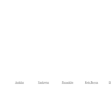
Artikler
Værktøjer
Presseklip
Køb Bogen
D